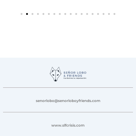
senorlobo@senorloboyfriends.com
www.slfcrisis.com