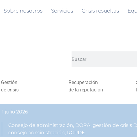
Sobre nosotros
Servicios
Crisis resueltas
Equ
Gestión
Recuperación
de crisis
de la reputación
1 julio 2026
Consejo de administración
,
DORA
,
gestión de crisis
consejo administración
,
RGPDE