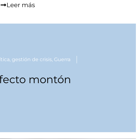
Leer más
tica
,
gestión de crisis
,
Guerra
efecto montón