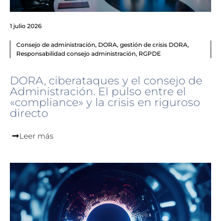
1 julio 2026
Consejo de administración
,
DORA
,
gestión de crisis DORA
,
Responsabilidad consejo administración
,
RGPDE
DORA, ciberataques y el consejo de
Administración. El pulso entre el
«compliance» y la crisis en riguroso
directo
Leer más