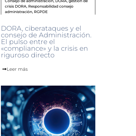
Consejo de administración
,
DORA
,
gestión de
crisis DORA
,
Responsabilidad consejo
administración
,
RGPDE
DORA, ciberataques y el
consejo de Administración.
El pulso entre el
«compliance» y la crisis en
riguroso directo
Leer más