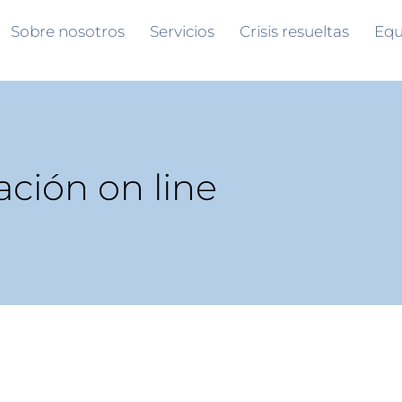
Sobre nosotros
Servicios
Crisis resueltas
Equ
ación on line