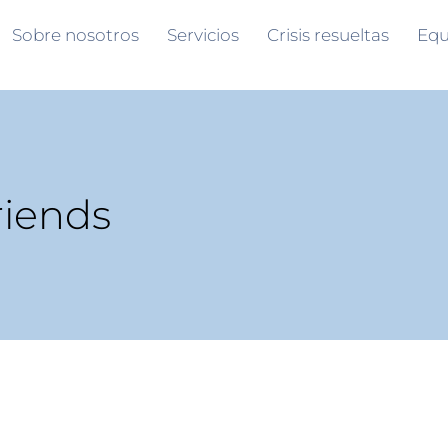
Sobre nosotros
Servicios
Crisis resueltas
Equ
riends