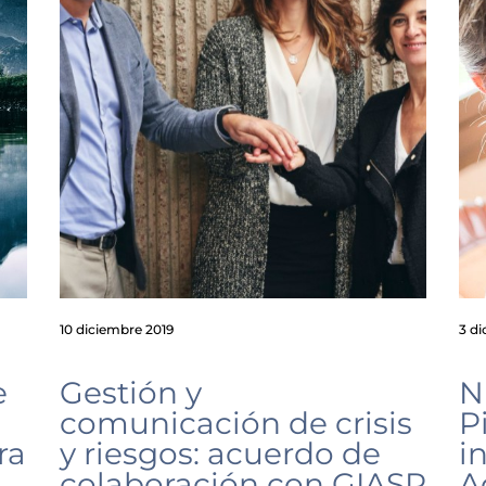
10 diciembre 2019
3 d
e
Gestión y
N
comunicación de crisis
P
ra
y riesgos: acuerdo de
i
colaboración con GIASP
A