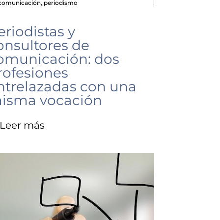
comunicación
,
periodismo
eriodistas y
onsultores de
omunicación: dos
rofesiones
ntrelazadas con una
isma vocación
Leer más