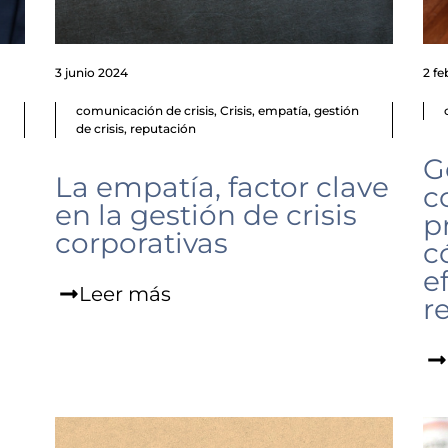
3 junio 2024
2 f
comunicación de crisis
,
Crisis
,
empatía
,
gestión
de crisis
,
reputación
G
La empatía, factor clave
c
en la gestión de crisis
p
corporativas
c
e
Leer más
r