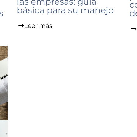
las empresas: guía
c
básica para su manejo
s
d
Leer más