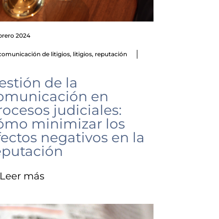
ebrero 2024
comunicación de litigios
,
litigios
,
reputación
estión de la
omunicación en
rocesos judiciales:
ómo minimizar los
fectos negativos en la
eputación
Leer más