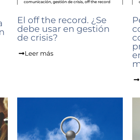
comunicación
,
gestión de crisis
,
off the record
El off the record. ¿Se
P
a
debe usar en gestión
c
n
de crisis?
c
p
Leer más
e
m