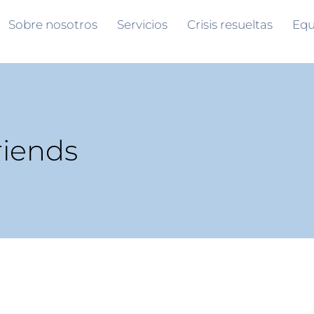
Sobre nosotros
Servicios
Crisis resueltas
Equ
riends