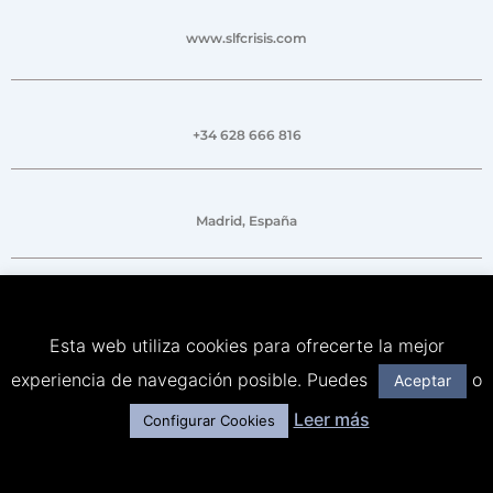
www.slfcrisis.com
+34 628 666 816
Madrid, España
Esta web utiliza cookies para ofrecerte la mejor
experiencia de navegación posible. Puedes
o
Aceptar
Leer más
Configurar Cookies
Contacto
Aviso legal