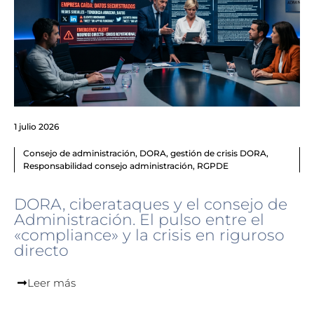
1 julio 2026
Consejo de administración
,
DORA
,
gestión de crisis DORA
,
Responsabilidad consejo administración
,
RGPDE
DORA, ciberataques y el consejo de
Administración. El pulso entre el
«compliance» y la crisis en riguroso
directo
Leer más