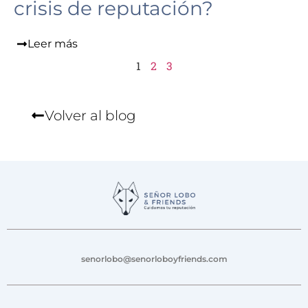
crisis de reputación?
Leer más
1
2
3
Volver al blog
senorlobo@senorloboyfriends.com