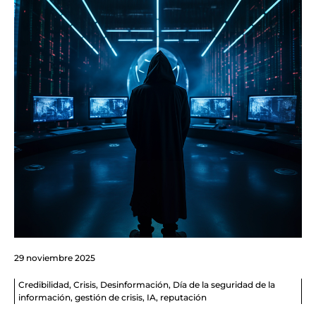
29 noviembre 2025
Credibilidad
,
Crisis
,
Desinformación
,
Día de la seguridad de la
información
,
gestión de crisis
,
IA
,
reputación