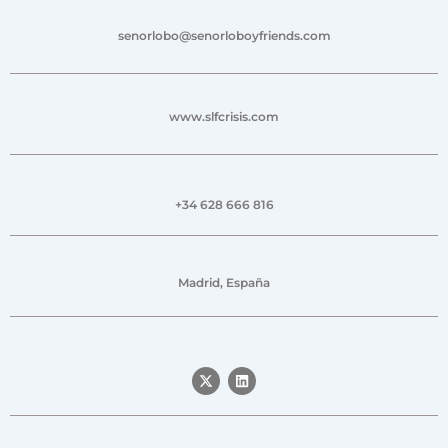
senorlobo@senorloboyfriends.com
www.slfcrisis.com
+34 628 666 816
Madrid, España