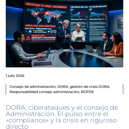
1 julio 2026
Consejo de administración
,
DORA
,
gestión de crisis DORA
,
Responsabilidad consejo administración
,
RGPDE
DORA, ciberataques y el consejo de
Administración. El pulso entre el
«compliance» y la crisis en riguroso
directo