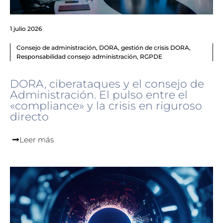
1 julio 2026
Consejo de administración
,
DORA
,
gestión de crisis DORA
,
Responsabilidad consejo administración
,
RGPDE
DORA, ciberataques y el consejo de
Administración. El pulso entre el
«compliance» y la crisis en riguroso
directo
Leer más