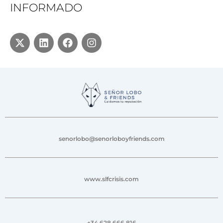
INFORMADO
senorlobo@senorloboyfriends.com
www.slfcrisis.com
+34 628 666 816