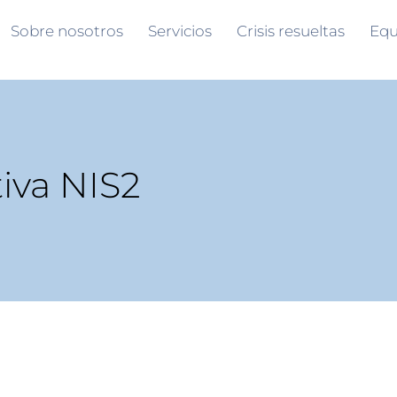
Sobre nosotros
Servicios
Crisis resueltas
Equ
tiva NIS2