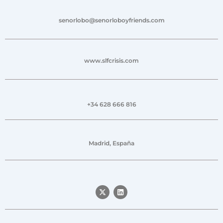
senorlobo@senorloboyfriends.com
www.slfcrisis.com
+34 628 666 816
Madrid, España