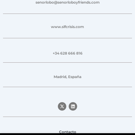
senorlobo@senorloboyfriends.com
www.slfcrisis.com
+34 628 666 816
Madrid, España
Contacto