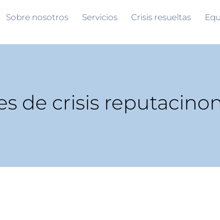
Sobre nosotros
Servicios
Crisis resueltas
Equ
es de crisis reputacino