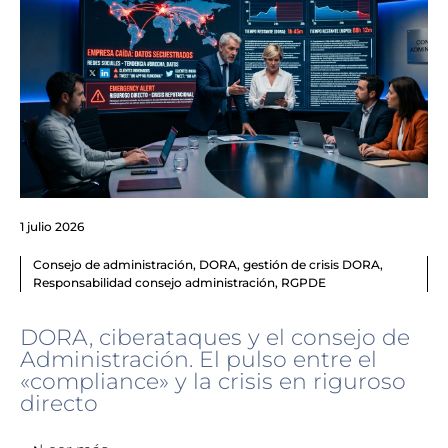
1 julio 2026
Consejo de administración
,
DORA
,
gestión de crisis DORA
,
Responsabilidad consejo administración
,
RGPDE
DORA, ciberataques y el consejo de
Administración. El pulso entre el
«compliance» y la crisis en riguroso
directo