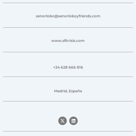
senorlobo@senorloboyfriends.com
www.slfcrisis.com
+34 628 666 816
Madrid, España