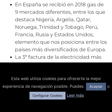
En España se recibió en 2018 gas de
9 mercados diferentes, entre los que
destaca Nigeria, Argelia, Qatar,
Noruega, Trinidad y Tobago, Perú,
Francia, Rusia y Estados Unidos,
elemento que nos posiciona entre los
países más diversificados de Europa.
La 3ª factura de la electricidad más
cara de Europa es la de España, solo
por detrás de Chipre y Malta.
Esta web utiliza cookies para ofrecerte la mejor
España se ha convertido en el primer
experiencia de navegación posible. Puedes
o
productor mundial de energía solar
Aceptar
termoeléctrica. En Badajoz coinciden
Leer más
Configurar Cookies
dos de los proyectos más ambiciosos
de aprovechamiento termoeléctrico