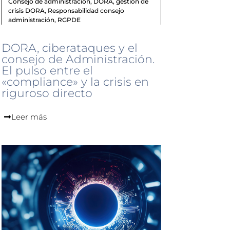
Consejo de administración
,
DORA
,
gestión de
crisis DORA
,
Responsabilidad consejo
administración
,
RGPDE
DORA, ciberataques y el
consejo de Administración.
El pulso entre el
«compliance» y la crisis en
riguroso directo
Leer más