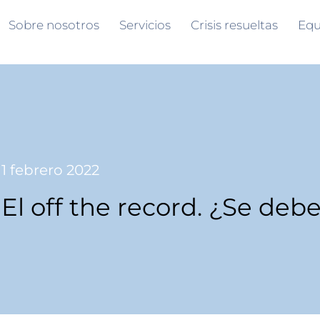
Sobre nosotros
Servicios
Crisis resueltas
Equ
1 febrero 2022
El off the record. ¿Se debe