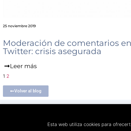
25 noviembre 2019
Moderación de comentarios e
Twitter: crisis asegurada
Leer más
1
2
Volver al blog
senorlobo@senorloboyfriends.co
Esta web utiliza cookies para ofrecer