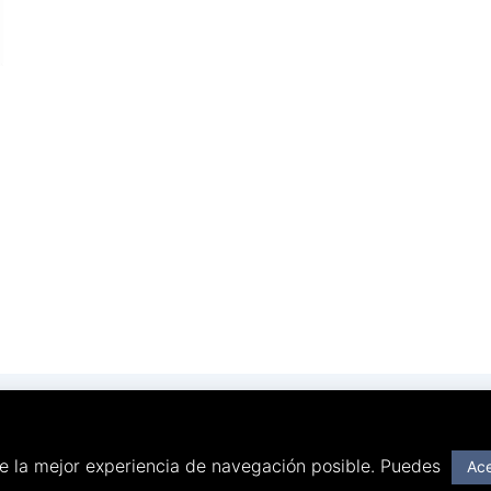
n
m
www.slfcrisis.com
+34 628 666 816
te la mejor experiencia de navegación posible. Puedes
Ac