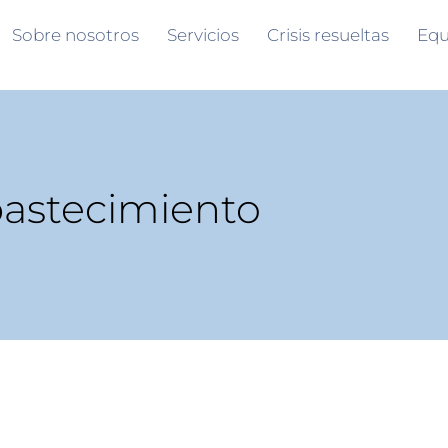
Sobre nosotros
Servicios
Crisis resueltas
Equ
astecimiento