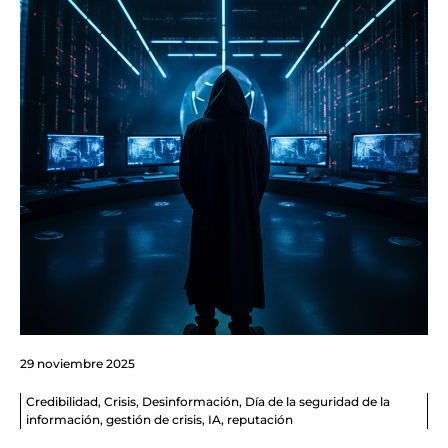
29 noviembre 2025
Credibilidad
,
Crisis
,
Desinformación
,
Día de la seguridad de la
información
,
gestión de crisis
,
IA
,
reputación