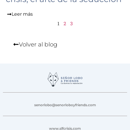
Leer más
1
2
3
Volver al blog
senorlobo@senorloboyfriends.com
www.slfcrisis.com