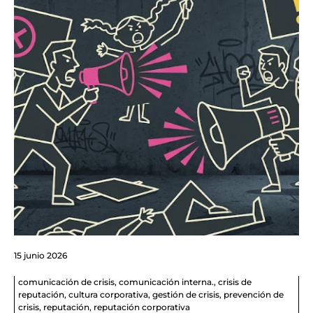
15 junio 2026
comunicación de crisis
,
comunicación interna.
,
crisis de
reputación
,
cultura corporativa
,
gestión de crisis
,
prevención de
crisis
,
reputación
,
reputación corporativa