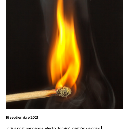
16 septiembre 2021
crisis post pandemia
,
efecto dominó
,
gestión de crisis