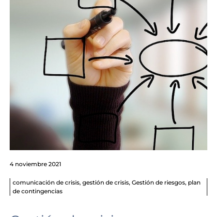
4 noviembre 2021
comunicación de crisis
,
gestión de crisis
,
Gestión de riesgos
,
plan
de contingencias