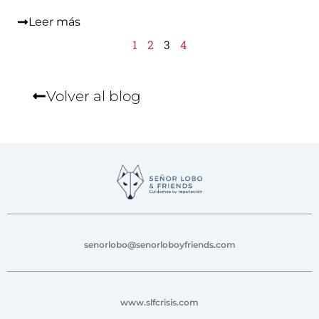
Leer más
1
2
3
4
Volver al blog
senorlobo@senorloboyfriends.com
www.slfcrisis.com