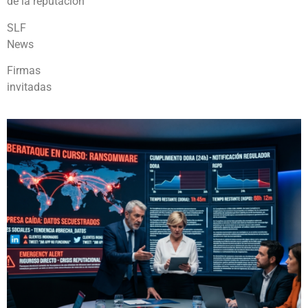
de la reputación
SLF
News
Firmas
invitadas