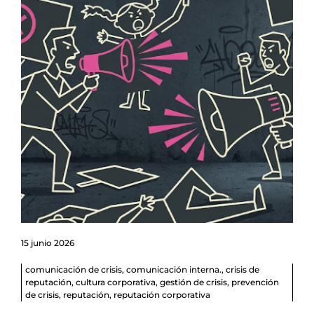
15 junio 2026
comunicación de crisis
,
comunicación interna.
,
crisis de
reputación
,
cultura corporativa
,
gestión de crisis
,
prevención
de crisis
,
reputación
,
reputación corporativa