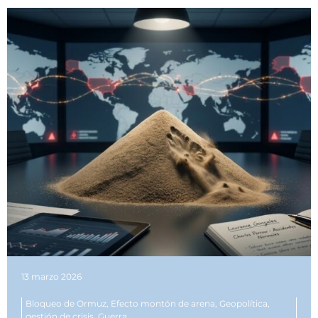
13 marzo 2026
Bloqueo de Ormuz
,
Efecto montón de arena
,
Geopolítica
,
gestión de crisis
,
Guerra