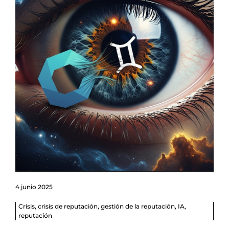
4 junio 2025
Crisis
,
crisis de reputación
,
gestión de la reputación
,
IA
,
reputación