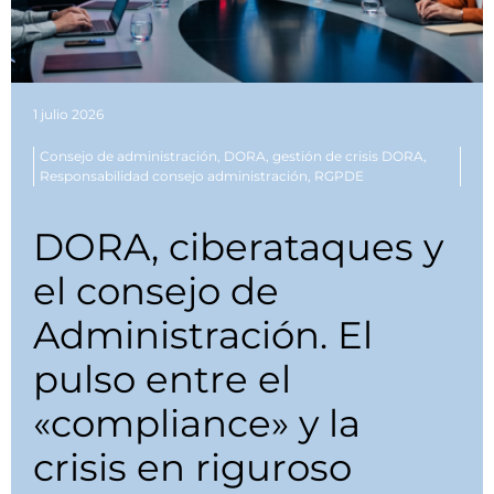
1 julio 2026
Consejo de administración
,
DORA
,
gestión de crisis DORA
,
Responsabilidad consejo administración
,
RGPDE
DORA, ciberataques y
el consejo de
Administración. El
pulso entre el
«compliance» y la
crisis en riguroso