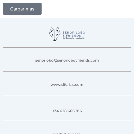
Cargar más
senorlobo@senorloboyfriends.com
www.slfcrisis.com
+34 628 666 816